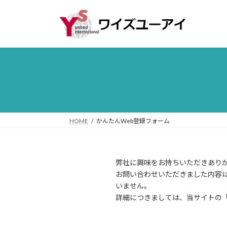
コ
ナ
ン
ビ
テ
ゲ
ン
ー
ツ
シ
へ
ョ
ス
ン
キ
に
ッ
移
プ
動
HOME
かんたんWeb登録フォーム
弊社に興味をお持ちいただきあり
お問い合わせいただきました内容
いません。
詳細につきましては、当サイトの